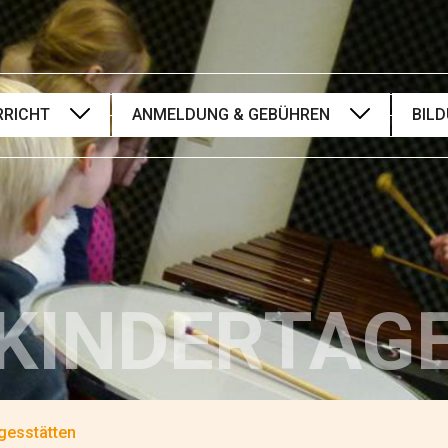
RRICHT
ANMELDUNG & GEBÜHREN
BIL
bles &
Online Anmeldung
Mit 
zungsfächer
Anmeldeformulare
Mit 
lassen &
Gebührenübersicht
Mit 
Musikschulsatzung
Mit 
mentale
Musikschulgebührensatzung
Mit 
 KINDERTAG
fächer
Mit 
ntar- &
stufe
agesstätten