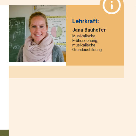
Elternbeirat
Presseartikel
Lehrkraft
:
Geschichte
Jana Bauhofer
AUFTAKT
Musikalische
Früherziehung,
Musikschulmagazin
musikalische
Grundausbildung