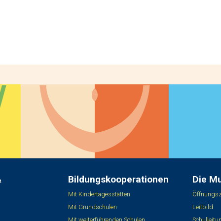
&
Bildungskooperationen
Die M
Mit Kindertagesstätten
Öffnungsz
Mit Grundschulen
Leitbild
Mit weiterführenden Schulen
Schulleit