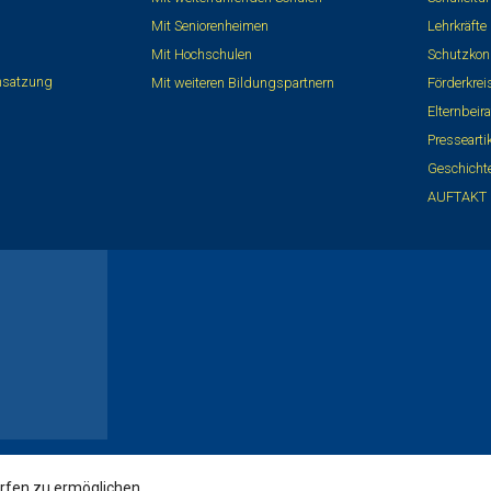
Mit Seniorenheimen
Lehrkräfte
Mit Hochschulen
Schutzkon
nsatzung
Mit weiteren Bildungspartnern
Förderkre
Elternbeira
Pressearti
Geschicht
AUFTAKT 
rfen zu ermöglichen.