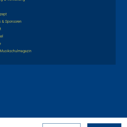
zept
is & Sponsoren
t
kel
e
Musikschulmagazin