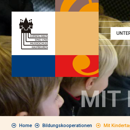
UNTE
Ensem
Ergän
Singk
Chor
Instru
MIT
Haupt
Eleme
Grund
Home
Bildungskooperationen
Mit Kindert