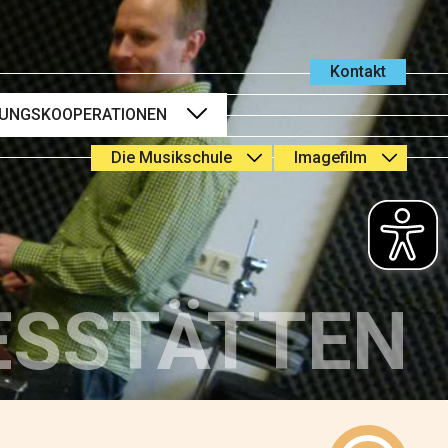
Kontakt
DUNGSKOOPERATIONEN
Die Musikschule
Imagefilm
Kindertagesstätten
Öffnungszeiten
Grundschulen
Leitbild
weiterführenden Schulen
Schulleitung &
Seniorenheimen
Verwaltung
Hochschulen
ESSTÄTTEN
Lehrkräfte
weiteren Bildungspartnern
Schutzkonzept
Förderkreis &
Sponsoren