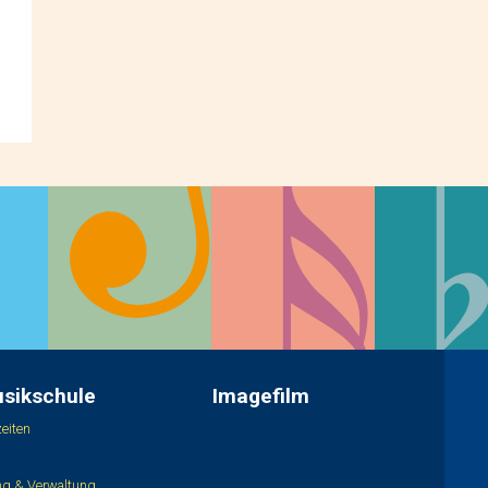
usikschule
Imagefilm
eiten
ung & Verwaltung