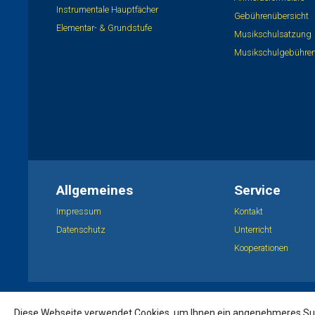
Instrumentale Hauptfächer
Gebührenübersicht
Elementar- & Grundstufe
Musikschulsatzung
Musikschulgebühre
Allgemeines
Service
Impressum
Kontakt
Datenschutz
Unterricht
Kooperationen
© 2019 Ludwig Hahn Sing- und Musikschule Kaufbeuren
Diese Webseite verwendet Cookies, um Ihnen ein angenehmeres Su