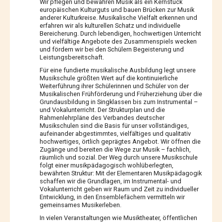
Wir pflegen und bewahren Musik als ein Kernstück
europäischen Kulturguts und bauen Brücken zur Musik
anderer Kulturkreise. Musikalische Vielfalt erkennen und
erfahren wir als kulturellen Schatz und individuelle
Bereicherung. Durch lebendigen, hochwertigen Unterricht
und vielfältige Angebote des Zusammenspiels wecken
und fördern wir bei den Schülern Begeisterung und
Leistungsbereitschaft.
Für eine fundierte musikalische Ausbildung legt unsere
Musikschule größten Wert auf die kontinuierliche
Weiterführung ihrer Schülerinnen und Schüler von der
Musikalischen Frühförderung und Früherziehung über die
Grundausbildung in Singklassen bis zum Instrumental –
und Vokalunterricht. Der Strukturplan und die
Rahmenlehrpläne des Verbandes deutscher
Musikschulen sind die Basis für unser vollständiges,
aufeinander abgestimmtes, vielfältiges und qualitativ
hochwertiges, örtlich geprägtes Angebot. Wir öffnen die
Zugänge und bereiten die Wege zur Musik – fachlich,
räumlich und sozial. Der Weg durch unsere Musikschule
folgt einer musikpädagogisch wohlüberlegten,
bewährten Struktur: Mit der Elementaren Musikpädagogik
schaffen wir die Grundlagen, im Instrumental- und
Vokalunterricht geben wir Raum und Zeit zu individueller
Entwicklung, in den Ensemblefächern vermitteln wir
gemeinsames Musikerleben.
In vielen Veranstaltungen wie Musiktheater, öffentlichen