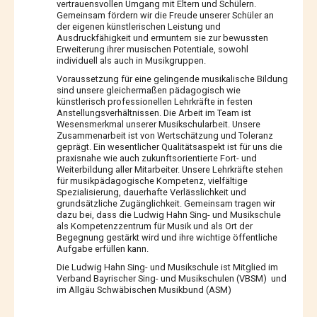
vertrauensvollen Umgang mit Eltern und Schülern.
Gemeinsam fördern wir die Freude unserer Schüler an
der eigenen künstlerischen Leistung und
Ausdruckfähigkeit und ermuntern sie zur bewussten
Erweiterung ihrer musischen Potentiale, sowohl
individuell als auch in Musikgruppen.
Voraussetzung für eine gelingende musikalische Bildung
sind unsere gleichermaßen pädagogisch wie
künstlerisch professionellen Lehrkräfte in festen
Anstellungsverhältnissen. Die Arbeit im Team ist
Wesensmerkmal unserer Musikschularbeit. Unsere
Zusammenarbeit ist von Wertschätzung und Toleranz
geprägt. Ein wesentlicher Qualitätsaspekt ist für uns die
praxisnahe wie auch zukunftsorientierte Fort- und
Weiterbildung aller Mitarbeiter. Unsere Lehrkräfte stehen
für musikpädagogische Kompetenz, vielfältige
Spezialisierung, dauerhafte Verlässlichkeit und
grundsätzliche Zugänglichkeit. Gemeinsam tragen wir
dazu bei, dass die Ludwig Hahn Sing- und Musikschule
als Kompetenzzentrum für Musik und als Ort der
Begegnung gestärkt wird und ihre wichtige öffentliche
Aufgabe erfüllen kann.
Die Ludwig Hahn Sing- und Musikschule ist Mitglied im
Verband Bayrischer Sing- und Musikschulen (VBSM) und
im Allgäu Schwäbischen Musikbund (ASM)