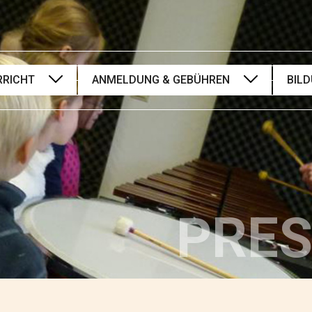
RRICHT
ANMELDUNG & GEBÜHREN
BIL
bles &
Online Anmeldung
Mit 
zungsfächer
Anmeldeformulare
Mit 
lassen &
Gebührenübersicht
Mit 
Musikschulsatzung
Mit 
mentale
Musikschulgebührensatzung
Mit 
PRES
fächer
Mit 
ntar- &
stufe