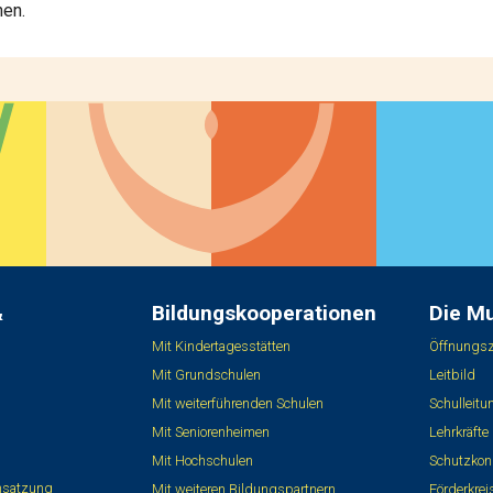
nen.
&
Bildungskooperationen
Die M
Mit Kindertagesstätten
Öffnungsz
Mit Grundschulen
Leitbild
Mit weiterführenden Schulen
Schulleit
Mit Seniorenheimen
Lehrkräfte
Mit Hochschulen
Schutzkon
nsatzung
Mit weiteren Bildungspartnern
Förderkre