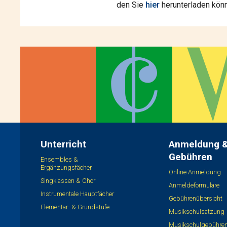
den Sie
hier
herunterladen kön
Unterricht
Anmeldung 
Gebühren
Ensembles &
Ergänzungsfächer
Online Anmeldung
Singklassen & Chor
Anmeldeformulare
Instrumentale Hauptfächer
Gebührenübersicht
Elementar- & Grundstufe
Musikschulsatzung
Musikschulgebühre