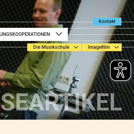
Kontakt
DUNGSKOOPERATIONEN
Die Musikschule
Imagefilm
Kindertagesstätten
Öffnungszeiten
Grundschulen
Leitbild
weiterführenden Schulen
Schulleitung &
Seniorenheimen
Verwaltung
Hochschulen
SEARTIKEL
Lehrkräfte
weiteren Bildungspartnern
Schutzkonzept
Förderkreis &
Sponsoren