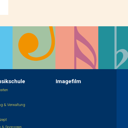
usikschule
Imagefilm
eiten
ung & Verwaltung
zept
is & Sponsoren