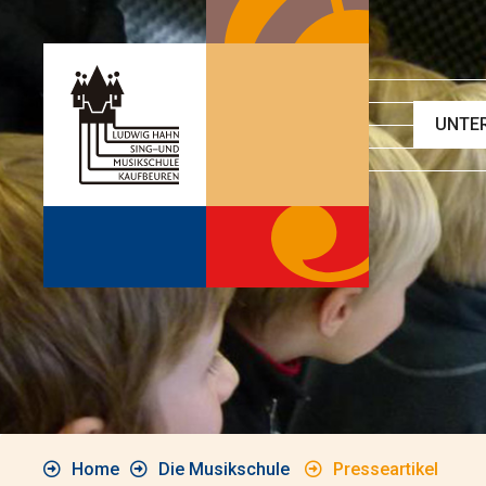
UNTE
Ensem
Ergän
Singk
Chor
Instru
Haupt
Eleme
Grund
Home
Die Musikschule
Presseartikel